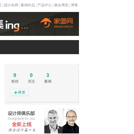
页
|
设计名师
|
案例作品
|
产品中心
|
展会博览
|
博客
0
0
3
粉丝
关注
案例