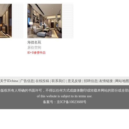
海德名苑
居住空间
ID+D参赛作品
关于IDchina | 广告信息|
在线投稿
|
联系我们
| 意见反馈 |
招聘信息
| 友情链接 | 网站地图
经版权所有人明确的书面许可，不得以任何方式或媒体翻印或转载本网站的部分或全部
of this website is subject to its terms use.
备案号：京ICP备10023688号