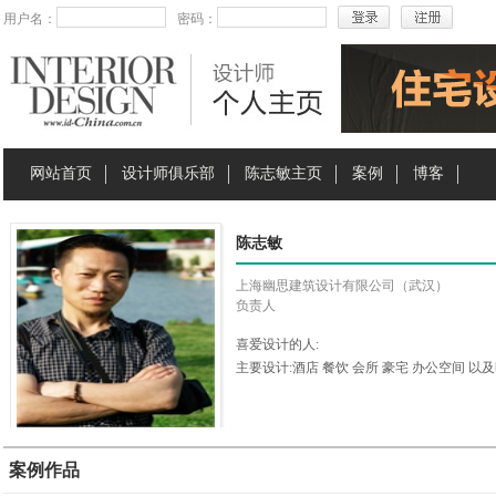
用户名：
密码：
网站首页
设计师俱乐部
陈志敏主页
案例
博客
陈志敏
上海幽思建筑设计有限公司（武汉）
负责人
喜爱设计的人:
主要设计:酒店 餐饮 会所 豪宅 办公空间 以
案例作品