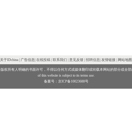
关于IDchina | 广告信息|
在线投稿
|
联系我们
| 意见反馈 |
招聘信息
| 友情链接 | 网站地图
经版权所有人明确的书面许可，不得以任何方式或媒体翻印或转载本网站的部分或全部
of this website is subject to its terms use.
备案号：京ICP备10023688号