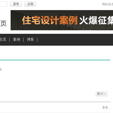
网站首
主页
案例
博客
师
更多...