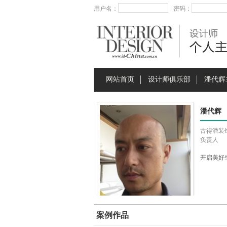
用户名：
密码：
网站首页
设计师俱乐部
潘代辉
潘代辉
古得潘装
负责人
开启美好
案例作品