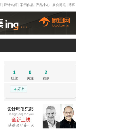
页
|
设计名师
|
案例作品
|
产品中心
|
展会博览
|
博客
1
0
2
粉丝
关注
案例