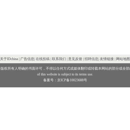
关于IDchina | 广告信息|
在线投稿
|
联系我们
| 意见反馈 |
招聘信息
| 友情链接 | 网站地图
经版权所有人明确的书面许可，不得以任何方式或媒体翻印或转载本网站的部分或全部
of this website is subject to its terms use.
备案号：京ICP备10023688号