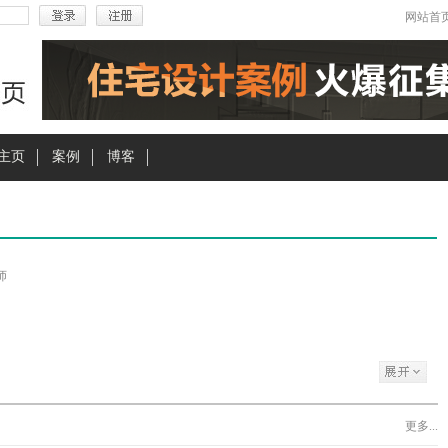
网站首
主页
案例
博客
师
更多...