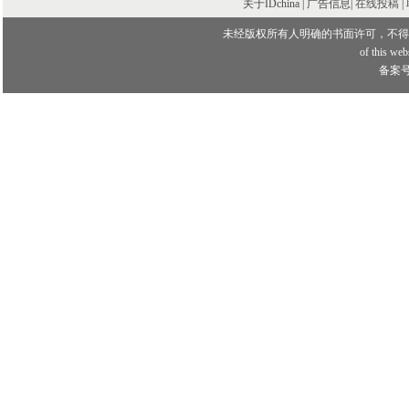
关于IDchina | 广告信息|
在线投稿
|
未经版权所有人明确的书面许可，不得
of this webs
备案号