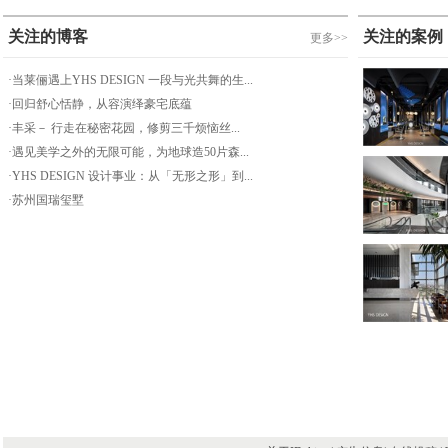
关注的博客
关注的案例
更多>>
·当莱俪遇上YHS DESIGN 一段与光共舞的生...
·回归舒心恬静，从容演绎豪宅底蕴
·丰采－ 行走在秘密花园，修剪三千烦恼丝...
·遇见美学之外的无限可能，为地球造50片森...
·YHS DESIGN 设计事业：从「无形之形」到...
·苏州国瑞玺墅