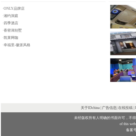
·ONLY品牌店
·湘约洞庭
·四季酒店
·香密湖别墅
·凯莱网咖
·幸福里-徽派风格
关于IDchina | 广告信息|
在线投稿
|
未经版权所有人明确的书面许可，不得
of this webs
备案号