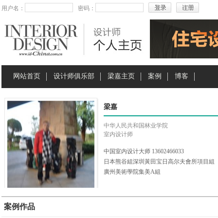
用户名：
密码：
网站首页
设计师俱乐部
梁嘉主页
案例
博客
梁嘉
中华人民共和国林业学院
室内设计师
中国室内设计大师 13602466033
日本熊谷組深圳黃田宝日高尔夫會所項目組
廣州美術學院集美A組
海逸地產集团
順峰集團
j概念策划设计事务所
案例作品