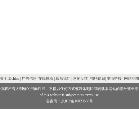
关于IDchina | 广告信息|
在线投稿
|
联系我们
| 意见反馈 |
招聘信息
| 友情链接 | 网站地图
经版权所有人明确的书面许可，不得以任何方式或媒体翻印或转载本网站的部分或全部
of this website is subject to its terms use.
备案号：京ICP备10023688号