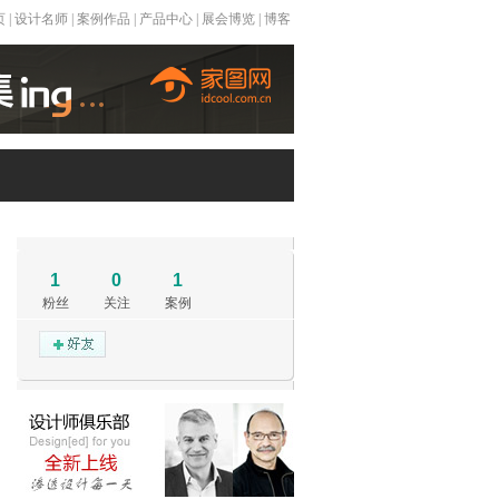
页
|
设计名师
|
案例作品
|
产品中心
|
展会博览
|
博客
1
0
1
粉丝
关注
案例