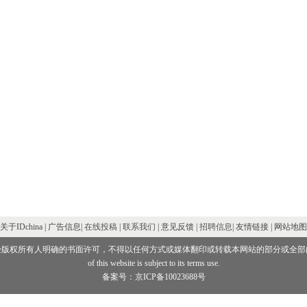
关于IDchina | 广告信息|
在线投稿
|
联系我们
| 意见反馈 |
招聘信息
| 友情链接 | 网站地图
经版权所有人明确的书面许可，不得以任何方式或媒体翻印或转载本网站的部分或全部
of this website is subject to its terms use.
备案号：京ICP备10023688号