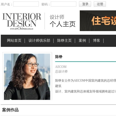
用户名：
密码：
网站首页
设计师俱乐部
陈铮主页
案例
博客
陈铮
AECOM
总设计师
陈铮女士作为AECOM中国室内建筑的总经
建筑
设计、室内建筑和总体规划等领域拥有超过1
总部、酒店和多用途商业综合体等知名企业
国专业建筑杂志《Building Design + Cons
英之一。
案例作品
陈铮女士坚信一个全面专业的建筑师应该在