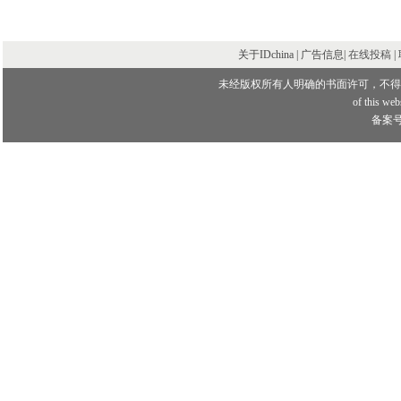
专业资格
亚利桑那州注册建筑师
专业认证
关于IDchina | 广告信息|
在线投稿
|
美国建筑师协会会员
未经版权所有人明确的书面许可，不得
of this webs
备案号