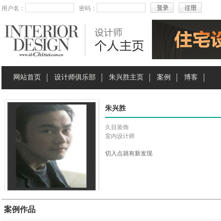
用户名：
密码：
网站首页
设计师俱乐部
朱兴胜主页
案例
博客
朱兴胜
久目装饰
室内设计师
切入点就有新发现
案例作品