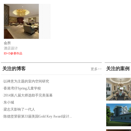
会所
酒店设计
ID+D参赛作品
关注的博客
关注的案例
更多>>
·以禅意为主题的室内空间研究
·香港湾仔Spring儿童学校
·2014第八届大师选助手完美落幕
·东小城
·梁志天影响了一代人
·陈德坚荣获第33届美国Gold Key Award设计...