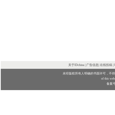
北京潇湘曾府养生园
北京八十三号艺术会馆
营口海滨新区规划
北京AOBO美国乡村商务会所
中国民生银行民生之家俱乐部
北京湘石府酒楼
北京首创大厦栖岸餐厅
良业集团办公空间
北京扶元堂养生馆
华北油田勘探开发研究院办公楼
中国核工业集团公司办公楼
关于IDchina | 广告信息|
在线投稿
|
曾荣获2002年全国第四届室内设计大展金奖
未经版权所有人明确的书面许可，不得
of this webs
备案号