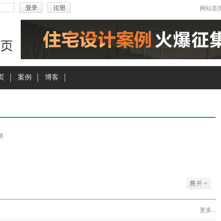
网站首
主页
案例
博客
师
更多...