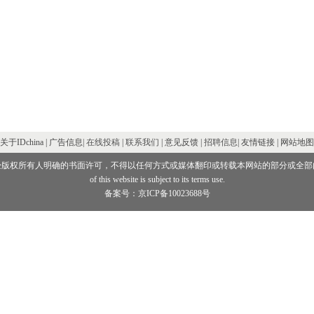
关于IDchina | 广告信息|
在线投稿
|
联系我们
| 意见反馈 |
招聘信息
| 友情链接 | 网站地图
经版权所有人明确的书面许可，不得以任何方式或媒体翻印或转载本网站的部分或全部
of this website is subject to its terms use.
备案号：京ICP备10023688号