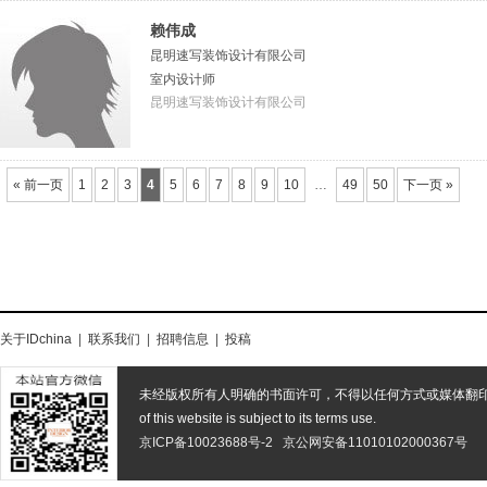
赖伟成
昆明速写装饰设计有限公司
室内设计师
昆明速写装饰设计有限公司
« 前一页
1
2
3
4
5
6
7
8
9
10
…
49
50
下一页 »
关于IDchina
|
联系我们
|
招聘信息
|
投稿
未经版权所有人明确的书面许可，不得以任何方式或媒体翻
of this website is subject to its terms use.
京ICP备10023688号-2
京公网安备11010102000367号