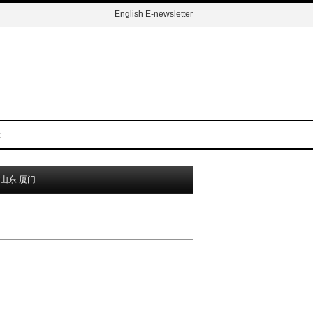
English
E-newsletter
t
山东
厦门