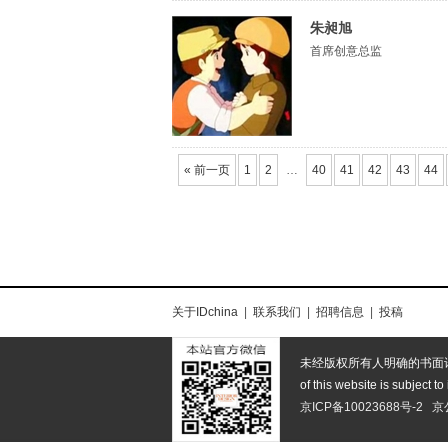
朱昶旭
首席创意总监
« 前一页
1
2
…
40
41
42
43
44
关于IDchina
|
联系我们
|
招聘信息
|
投稿
未经版权所有人明确的书面
of this website is subject to
京ICP备10023688号-2
京