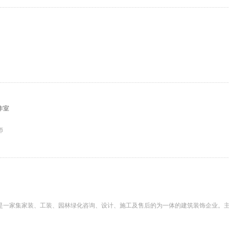
作室
师
是一家集家装、工装、园林绿化咨询、设计、施工及售后的为一体的建筑装饰企业。