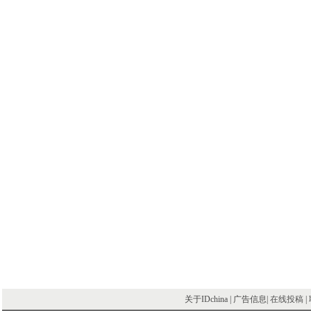
州、佛山等全国近二十个省会及发达城市，
人。首批成员中很多设计师均是活跃在国内
有不少是在亚太大赛和国内各项赛事屡获大
张震斌、刘涛、张强、李栋华、佘文涛、谢智
木设计中国”计划到2009年底将在国内一线
布点并走国际化
关于IDchina | 广告信息|
在线投稿
|