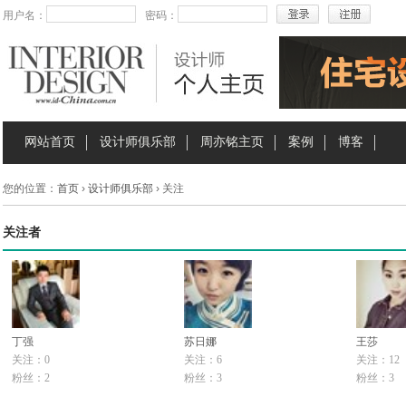
用户名：
密码：
网站首页
设计师俱乐部
周亦铭主页
案例
博客
您的位置：
首页
›
设计师俱乐部
› 关注
关注者
丁强
苏日娜
王莎
关注：0
关注：6
关注：12
粉丝：2
粉丝：3
粉丝：3