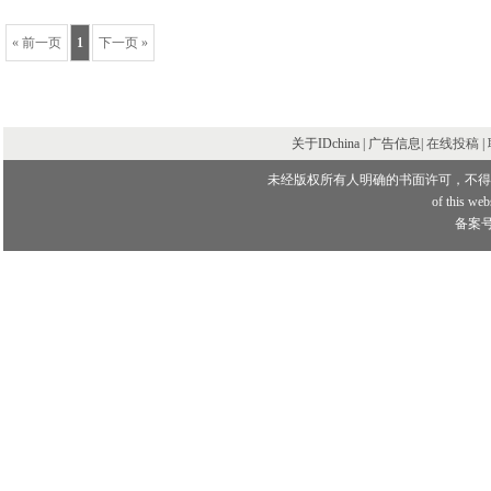
« 前一页
1
下一页 »
关于IDchina | 广告信息|
在线投稿
|
未经版权所有人明确的书面许可，不得
of this webs
备案号