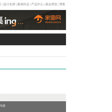
页
|
设计名师
|
案例作品
|
产品中心
|
展会博览
|
博客
内容