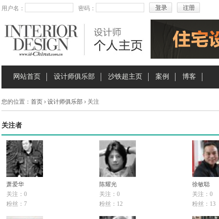
用户名：
密码：
网站首页
设计师俱乐部
沙铁超主页
案例
博客
您的位置：
首页
›
设计师俱乐部
› 关注
关注者
萧爱华
陈耀光
徐敏聪
关注：0
关注：0
关注：0
粉丝：7
粉丝：12
粉丝：13