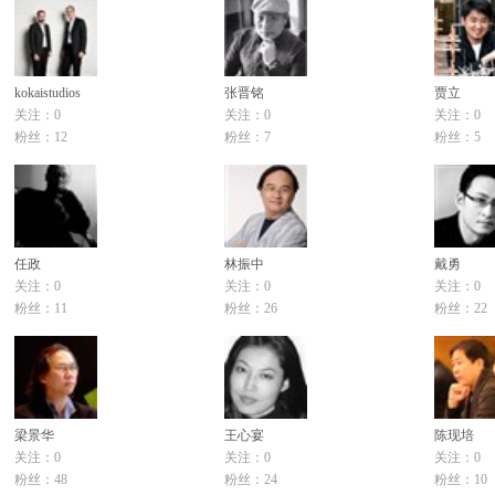
kokaistudios
张晋铭
贾立
关注：0
关注：0
关注：0
粉丝：12
粉丝：7
粉丝：5
任政
林振中
戴勇
关注：0
关注：0
关注：0
粉丝：11
粉丝：26
粉丝：22
梁景华
王心宴
陈现培
关注：0
关注：0
关注：0
粉丝：48
粉丝：24
粉丝：10