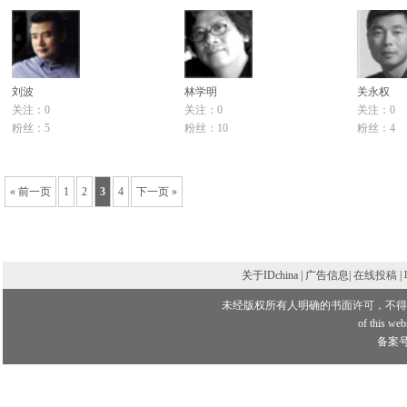
刘波
林学明
关永权
关注：0
关注：0
关注：0
粉丝：5
粉丝：10
粉丝：4
« 前一页
1
2
3
4
下一页 »
关于IDchina | 广告信息|
在线投稿
|
未经版权所有人明确的书面许可，不得
of this webs
备案号