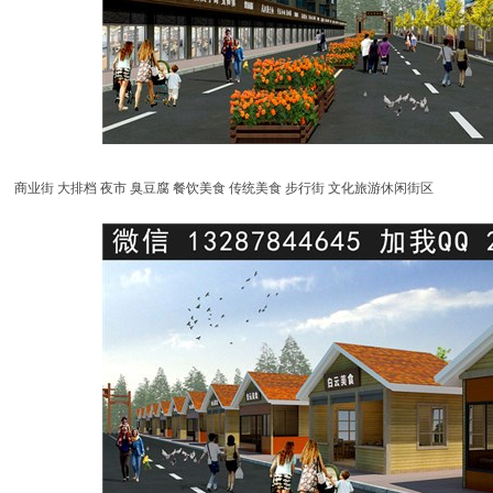
商业街 大排档 夜市 臭豆腐 餐饮美食 传统美食 步行街 文化旅游休闲街区