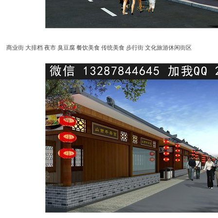
商业街 大排档 夜市 臭豆腐 餐饮美食 传统美食 步行街 文化旅游休闲街区