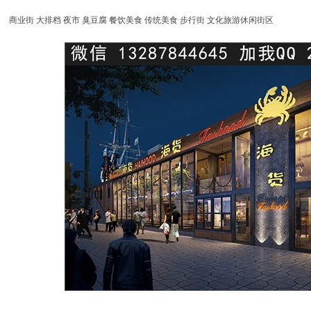
商业街 大排档 夜市 臭豆腐 餐饮美食 传统美食 步行街 文化旅游休闲街区