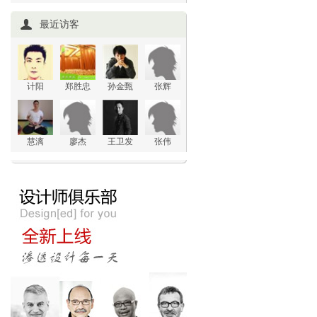
最近访客
计阳
郑胜忠
孙金甄
张辉
慧漓
廖杰
王卫发
张伟