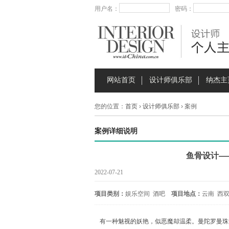
用户名：
密码：
网站首页
设计师俱乐部
纳杰主
您的位置：
首页
›
设计师俱乐部
› 案例
案例详细说明
鱼骨设计——
2022-07-21
项目类别：
娱乐空间 酒吧
项目地点：
云南 西
有一种魅视的妖艳，似恶魔却温柔。曼陀罗曼珠