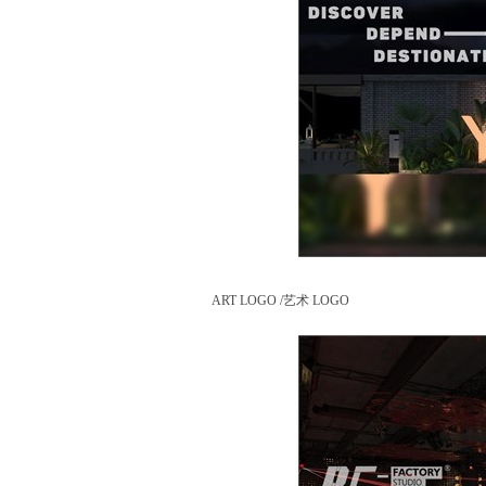
ART LOGO /艺术 LOGO