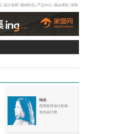
页
|
设计名师
|
案例作品
|
产品中心
|
展会博览
|
博客
纳杰
昆明鱼骨设计机构
室内设计师