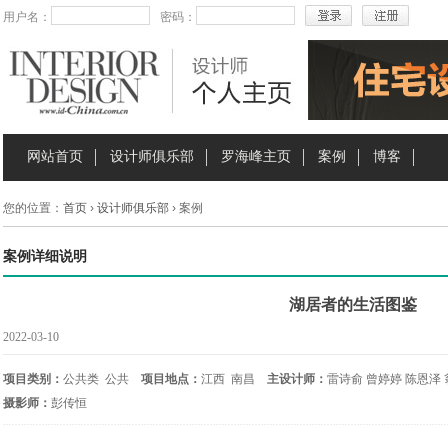
用户名：
密码：
网站首页
设计师俱乐部
罗海峰主页
案例
博客
您的位置：
首页
›
设计师俱乐部
› 案例
案例详细说明
湖居者的生活图鉴
2022-03-10
项目类别：
公共类 公共
项目地点：
江西 南昌
主设计师：
雷诗俞 曾婷婷 陈恩泽 
摄影师：
彭传恒