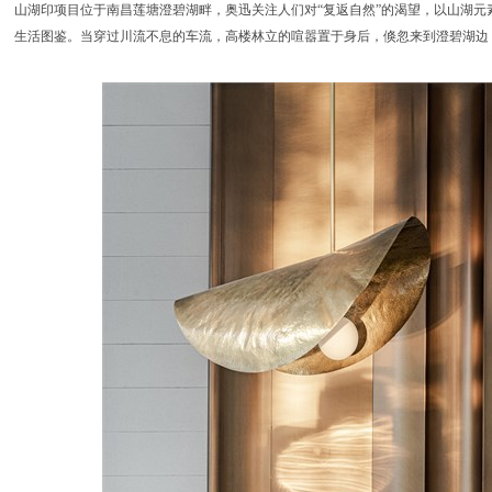
山湖印项目位于南昌莲塘澄碧湖畔，奥迅关注人们对“复返自然”的渴望，以山湖元
生活图鉴。当穿过川流不息的车流，高楼林立的喧嚣置于身后，倏忽来到澄碧湖边