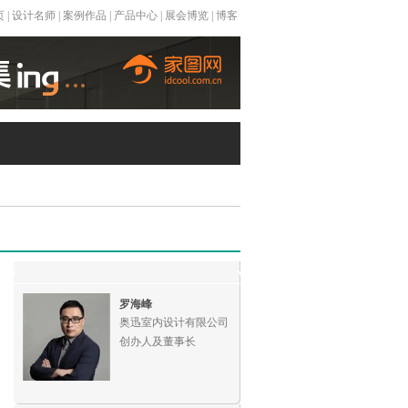
页
|
设计名师
|
案例作品
|
产品中心
|
展会博览
|
博客
罗海峰
奥迅室内设计有限公司
创办人及董事长