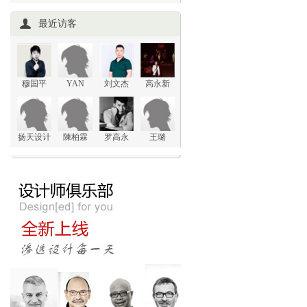
最近访客
穆国平
YAN
刘文杰
高永新
扬天设计
陳柏霖
罗高永
王璐