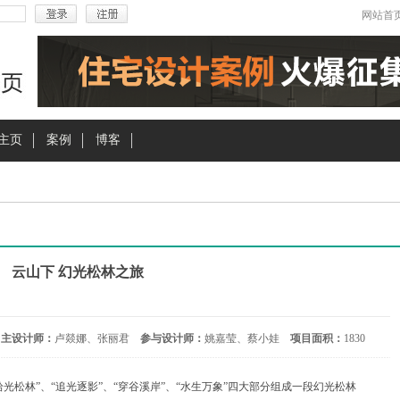
网站首
主页
案例
博客
云山下 幻光松林之旅
主设计师：
卢燚娜、张丽君
参与设计师：
姚嘉莹、蔡小娃
项目面积：
1830
光松林”、“追光逐影”、“穿谷溪岸”、“水生万象”四大部分组成一段幻光松林