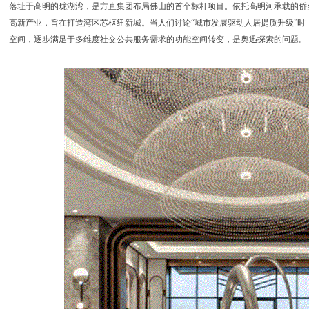
落址于高明的珑湖湾，是方直集团布局佛山的首个标杆项目。依托高明河承载的侨
高新产业，旨在打造湾区芯枢纽新城。当人们讨论“城市发展驱动人居提质升级”时
空间，逐步满足于多维度社交公共服务需求的功能空间转变，是奥迅探索的问题。