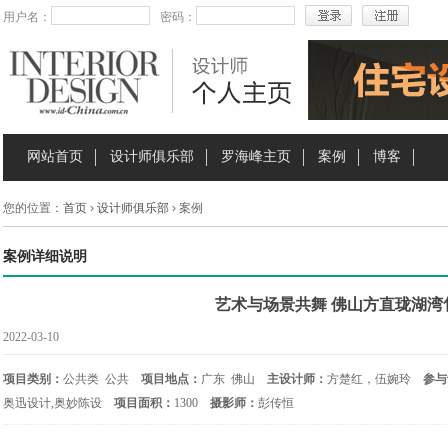
用户名：
密码：
网站首页
设计师俱乐部
罗海峰主页
案例
博客
您的位置：
首页
›
设计师俱乐部
› 案例
案例详细说明
艺术与场景共舞 佛山方直珑湖湾
2022-03-10
项目类别：
公共类 公共
项目地点：
广东 佛山
主设计师：
方楚红，伍婉玲
参与
奥迅设计,奥妙陈设
项目面积：
1300
摄影师：
彭传恒