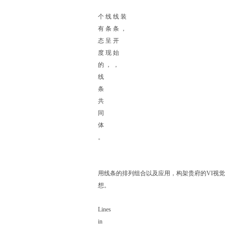
个 线 线 装
有 条 条 ，
态 呈 开
度 现 始
的 ， ，
线
条
共
同
体
。
用线条的排列组合以及应用，构架贵府的VI视
想。
Lines
in