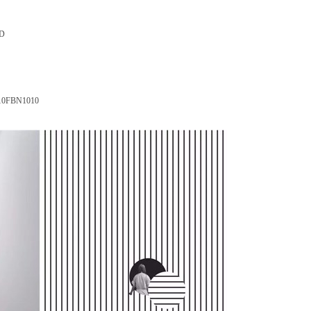
D
BN1010