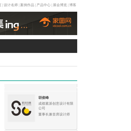
页
|
设计名师
|
案例作品
|
产品中心
|
展会博览
|
博客
胡俊峰
成都素派创意设计有限
公司
董事长兼首席设计师