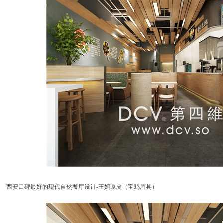
西安口碑最好的现代自然餐厅设计-王妈凉皮（宝鸡眉县）