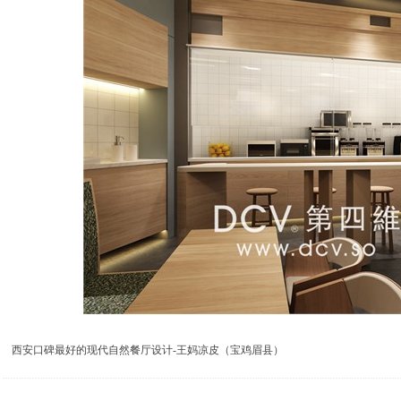
西安口碑最好的现代自然餐厅设计-王妈凉皮（宝鸡眉县）