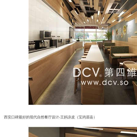
西安口碑最好的现代自然餐厅设计-王妈凉皮（宝鸡眉县）