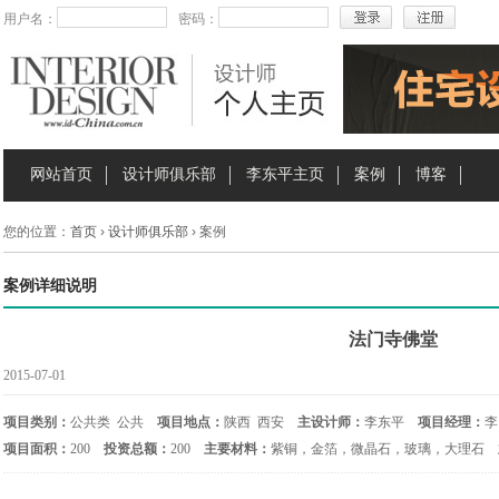
用户名：
密码：
网站首页
设计师俱乐部
李东平主页
案例
博客
您的位置：
首页
›
设计师俱乐部
› 案例
案例详细说明
法门寺佛堂
2015-07-01
项目类别：
公共类 公共
项目地点：
陕西 西安
主设计师：
李东平
项目经理：
李
项目面积：
200
投资总额：
200
主要材料：
紫铜，金箔，微晶石，玻璃，大理石