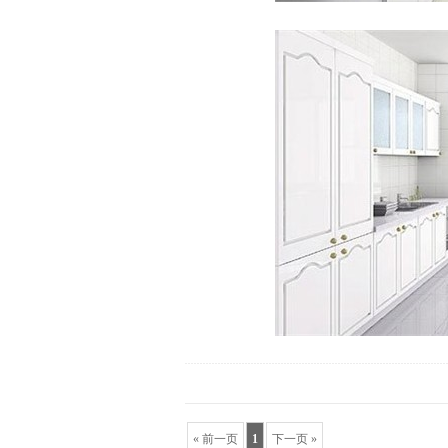
« 前一页
1
下一页 »