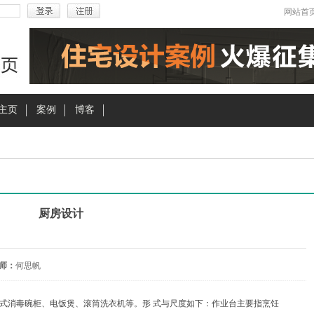
网站首
主页
案例
博客
厨房设计
师：
何思帆
式消毒碗柜、电饭煲、滚筒洗衣机等。形 式与尺度如下：作业台主要指烹饪