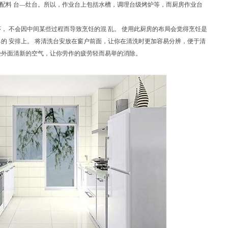
配料 台—灶台。所以，作业台上包括水槽，调理台级烤炉等，而厨房作业台
 不会因中间某些过程而导致烹饪的混 乱。 使用此厨房的布局会觉得烹饪是
具的 安排上。 将清洗台安放在窗户前面，让你在清洗时更加容易分辨，便于清
受外面清新的空气，让你劳作的疲劳轻而易举的消除。