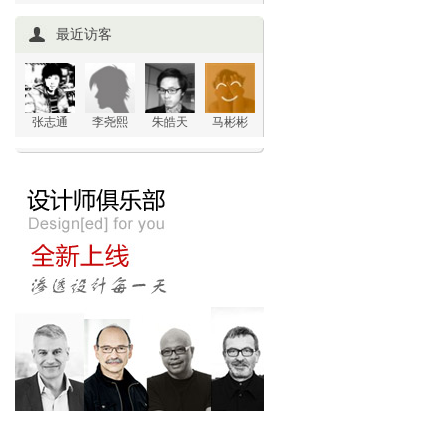
最近访客
张志通
李尧熙
朱皓天
马彬彬