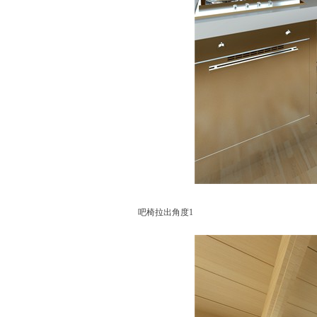
吧椅拉出角度1