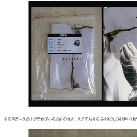
创意简历—灵感来源于侦探小说里的证物袋，采用了贴有证据标签的拉链塑料袋包