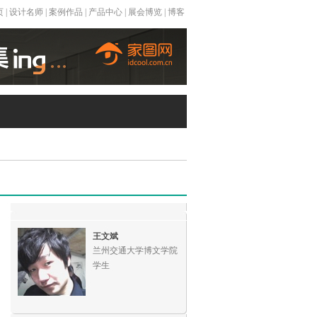
页
|
设计名师
|
案例作品
|
产品中心
|
展会博览
|
博客
王文斌
兰州交通大学博文学院
学生