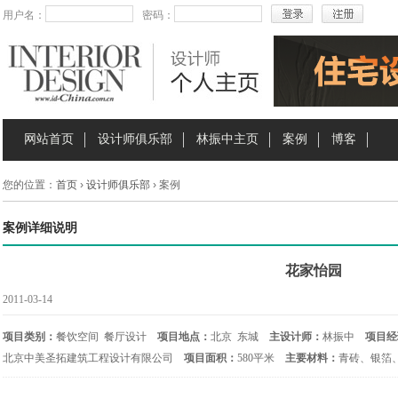
用户名：
密码：
网站首页
设计师俱乐部
林振中主页
案例
博客
您的位置：
首页
›
设计师俱乐部
› 案例
案例详细说明
花家怡园
2011-03-14
项目类别：
餐饮空间 餐厅设计
项目地点：
北京 东城
主设计师：
林振中
项目经
北京中美圣拓建筑工程设计有限公司
项目面积：
580平米
主要材料：
青砖、银箔