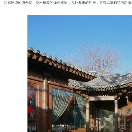
回廊环绕的四合院，花木扶疏的绿色植物，古朴典雅的厅房，更有风味独特的新派北